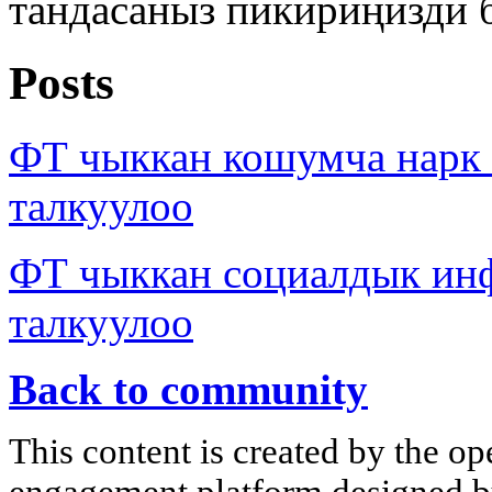
тандасаныз пикириңизди 
Posts
ФТ чыккан кошумча нар
талкуулоо
ФТ чыккан социалдык ин
талкуулоо
Back to community
This content is created by the op
engagement platform designed by