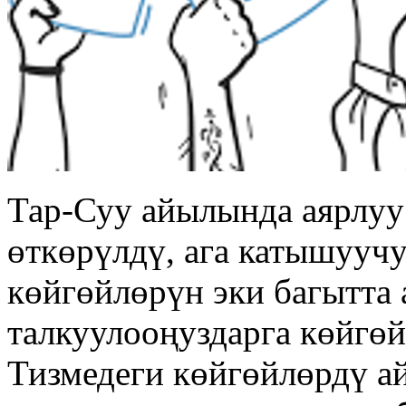
Тар-Суу айылында аярлуу
өткөрүлдү, ага катышууч
көйгөйлөрүн эки багытта 
талкуулооңуздарга көйгөй
Тизмедеги көйгөйлөрдү а