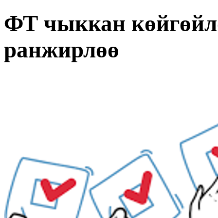
ФТ чыккан көйгөйл
ранжирлөө