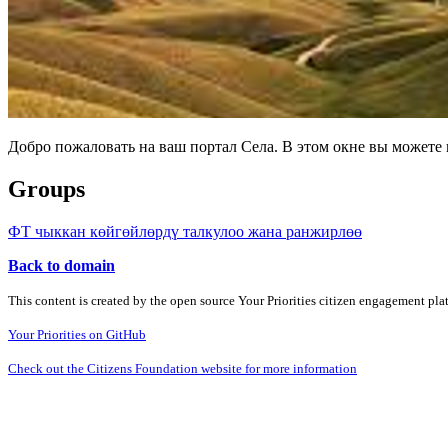
Добро пожаловать на ваш портал Села. В этом окне вы может
Groups
ФТ чыккан көйгөйлөрдү талкулоо жана ранжирлөө
Back to domain
This content is created by the open source Your Priorities citizen engagement pl
Your Priorities on GitHub
Check out the Citizens Foundation website for more information