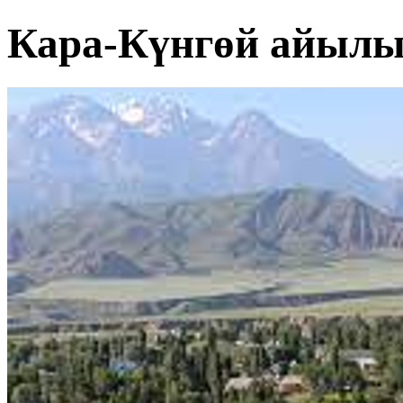
Кара-Күнгөй айыл