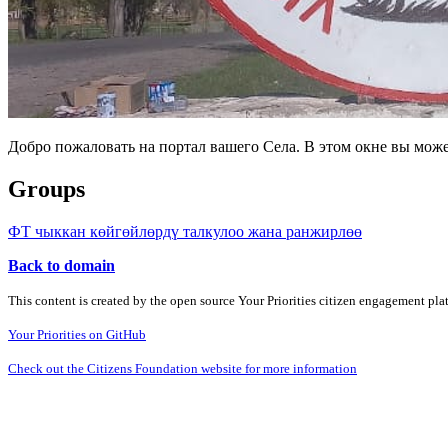
Добро пожаловать на портал вашего Села. В этом окне вы мож
Groups
ФТ чыккан көйгөйлөрдү талкулоо жана ранжирлөө
Back to domain
This content is created by the open source Your Priorities citizen engagement pl
Your Priorities on GitHub
Check out the Citizens Foundation website for more information