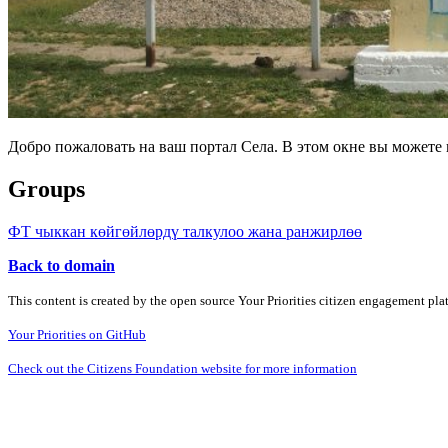
Добро пожаловать на ваш портал Села. В этом окне вы может
Groups
ФТ чыккан көйгөйлөрдү талкулоо жана ранжирлөө
Back to domain
This content is created by the open source Your Priorities citizen engagement pl
Your Priorities on GitHub
Check out the Citizens Foundation website for more information