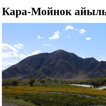
Кара-Мойнок айыл