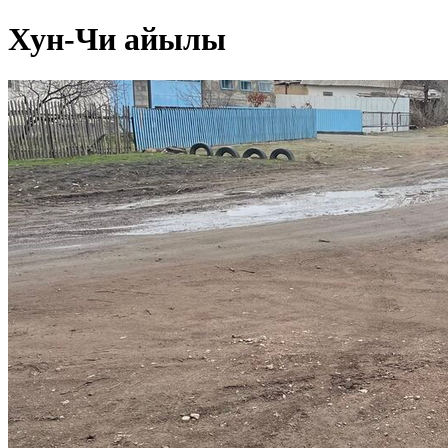
Хун-Чи айылы