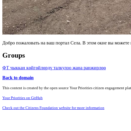
Добро пожаловать на ваш портал Села. В этом окне вы может
Groups
ФТ чыккан көйгөйлөрдү талкулоо жана ранжирлөө
Back to domain
This content is created by the open source Your Priorities citizen engagement pl
Your Priorities on GitHub
Check out the Citizens Foundation website for more information