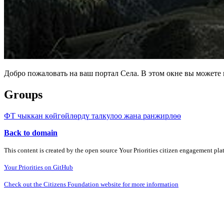
Добро пожаловать на ваш портал Села. В этом окне вы может
Groups
ФТ чыккан көйгөйлөрдү талкулоо жана ранжирлөө
Back to domain
This content is created by the open source Your Priorities citizen engagement pl
Your Priorities on GitHub
Check out the Citizens Foundation website for more information