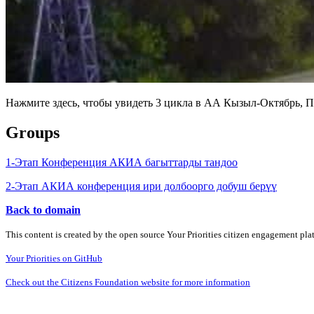
Нажмите здесь, чтобы увидеть 3 цикла в АА Кызыл-Октябрь, 
Groups
1-Этап Конференция АКИА багыттарды тандоо
2-Этап АКИА конференция ири долбоорго добуш берүү
Back to domain
This content is created by the open source Your Priorities citizen engagement pl
Your Priorities on GitHub
Check out the Citizens Foundation website for more information