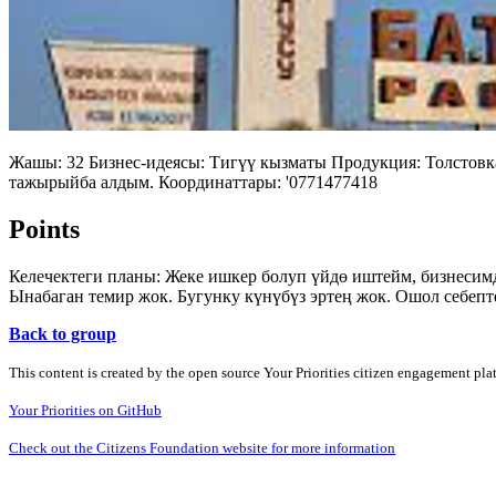
Жашы: 32 Бизнес-идеясы: Тигүү кызматы Продукция: Толстовк
тажырыйба алдым. Координаттары: '0771477418
Points
Келечектеги планы: Жеке ишкер болуп үйдө иштейм, бизнесимд
Ынабаган темир жок. Бугунку күнүбүз эртең жок. Ошол себепт
Back to group
This content is created by the open source Your Priorities citizen engagement pl
Your Priorities on GitHub
Check out the Citizens Foundation website for more information