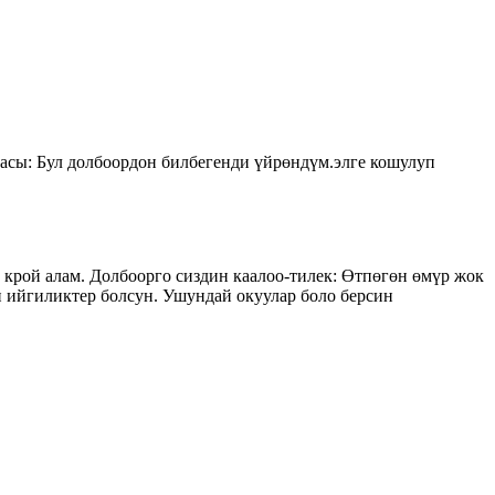
асы: Бул долбоордон билбегенди үйрөндүм.элге кошулуп
крой алам. Долбоорго сиздин каалоо-тилек: Өтпөгөн өмүр жок
 ийгиликтер болсун. Ушундай окуулар боло берсин