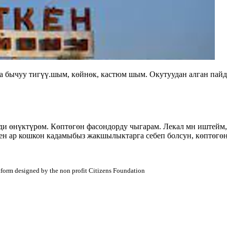
а бычуу тигүү.шым, көйнөк, кастюм шым. Окутуудан алган пайд
и өнүктүрөм. Көптөгөн фасондорду чыгарам. Лекал мн иштейм, 
ен ар кошкон кадамыбыз жакшылыктарга себеп болсун, көптөгөн
atform designed by the non profit Citizens Foundation