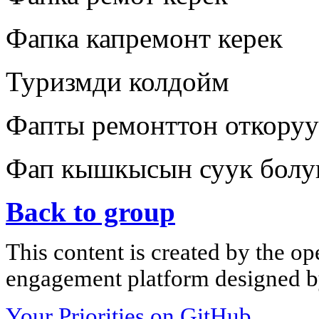
Фапка капремонт керек
Туризмди колдойм
Фапты ремонттон откоруу
Фап кышкысын суук болу
Back to group
This content is created by the op
engagement platform designed by
Your Priorities on GitHub