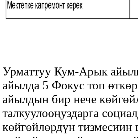
Урматтуу Кум-Арык айыл
айылда 5 Фокус топ өткөр
айылдын бир нече көйгөй
талкуулооңуздарга социа
көйгөйлөрдүн тизмесиин 