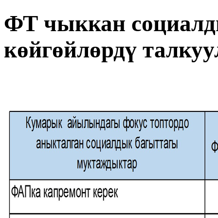
ФТ чыккан социалд
көйгөйлөрдү талкуу