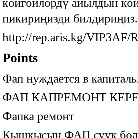
көйгөйлөрдү айылдын көй
пикириңизди билдириңиз.
http://rep.aris.kg/VIP3AF/
Points
Фап нуждается в капитал
ФАП КАПРЕМОНТ КЕР
Фапка ремонт
Кышкысын ФАП суук бол