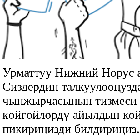
Урматтуу Нижний Норус 
Сиздердин талкуулооңузд
чынжырчасынын тизмеси 
көйгөйлөрдү айылдын көй
пикириңизди билдириңиз.