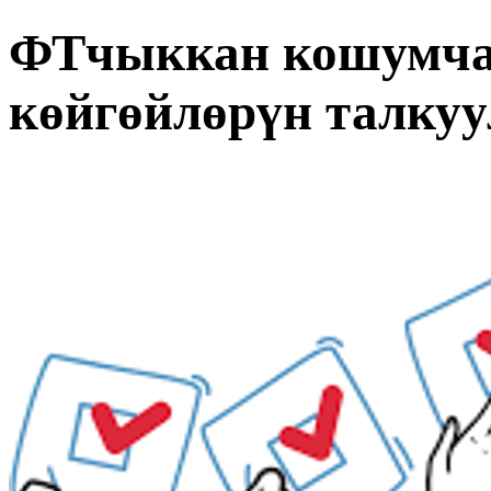
ФТчыккан кошумча
көйгөйлөрүн талкуу