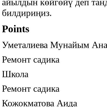
айылдын көйгөйү деп тан
билдириңиз.
Points
Уметалиева Мунайым Ана
Ремонт садика
Школа
Ремонт садика
Кожокматова Аида