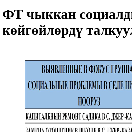
ФТ чыккан социалд
көйгөйлөрдү талкуу