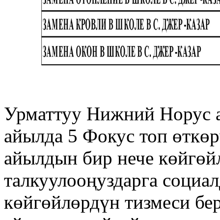
Урматтуу Нижний Норус 
айылда 5 Фокус топ өткөр
айылдын бир нече көйгөй
талкуулооңуздарга социа
көйгөйлөрдүн тизмеси бе