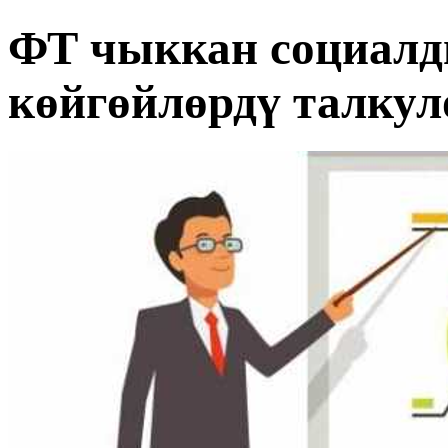
ФТ чыккан социалд
көйгөйлөрдү талкул