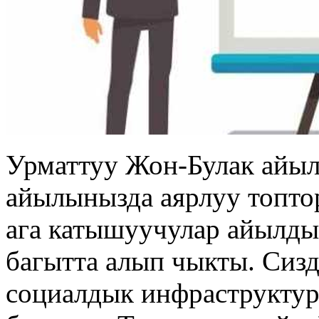
Урматтуу Жон-Булак айы
айылынызда аярлуу топто
ага катышуучулар айылды
багытта алып чыкты. Сизд
социалдык инфраструктур