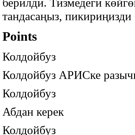
берилди. Тизмедеги көйг
тандасаңыз, пикириңизди
Points
Колдойбуз
Колдойбуз АРИСке разыч
Колдойбуз
Абдан керек
Колдойбуз