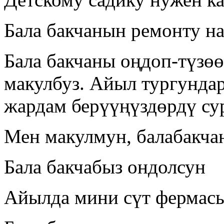
Бала бакчанын ремонту н
Бала бакчаны оңдоп-түзө
макулбуз. Айыл тургунда
жардам берүүңүздөрдү су
Мен макулмун, балабакча
Бала бакчабыз ондолсун
Айылда мини сүт фермас