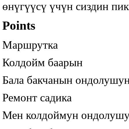
өнүгүүсү үчүн сиздин пик
Points
Маршрутка
Колдойм баарын
Бала бакчанын ондолушу
Ремонт садика
Мен колдоймун ондолушу