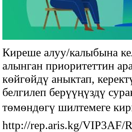
Киреше алуу/калыбына к
алынган приоритеттин ар
көйгөйдү аныктап, керек
белгилеп берүүңүздү сур
тѳмѳндѳгү шилтемеге ки
http://rep.aris.kg/VIP3A