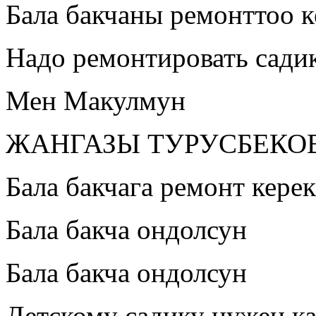
Бала бакчаны ремонттоо к
Надо ремонтировать сади
Мен Макулмун
ЖАНГАЗЫ ТУРУСБЕКО
Бала бакчага ремонт керек
Бала бакча ондолсун
Бала бакча ондолсун
Детскому садику нужен к