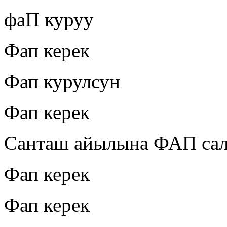
фаП куруу
Фап керек
Фап курулсун
Фап керек
Санташ айылына ФАП са
Фап керек
Фап керек