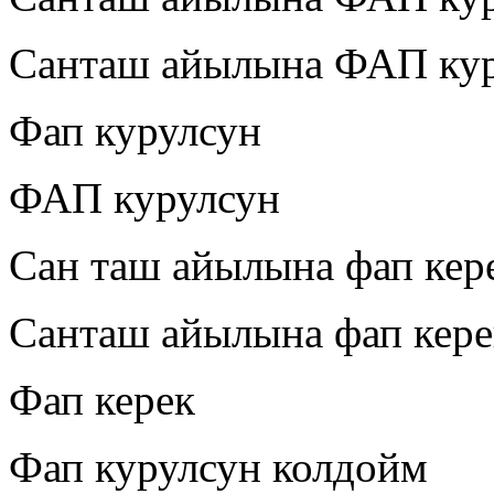
Санташ айылына ФАП ку
Фап курулсун
ФАП курулсун
Сан таш айылына фап кер
Санташ айылына фап кере
Фап керек
Фап курулсун колдойм