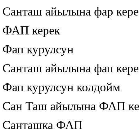
Санташ айылына фар кере
ФАП керек
Фап курулсун
Санташ айылына фап кере
Фап курулсун колдойм
Сан Таш айылына ФАП ке
Санташка ФАП