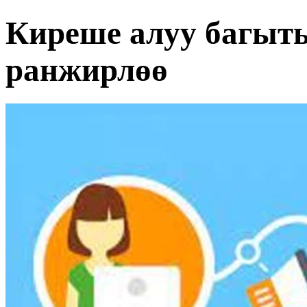
Киреше алуу багыт
ранжирлөө