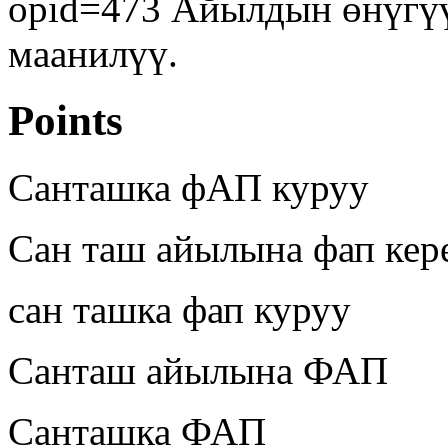
opid=473 Айылдын өнүгүү
маанилүү.
Points
Санташка фАП куруу
Сан таш айылына фап кер
сан ташка фап куруу
Санташ айылына ФАП
Санташка ФАП