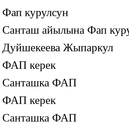
Фап курулсун
Санташ айылына Фап кур
Дуйшекеева Жыпаркул
ФАП керек
Санташка ФАП
ФАП керек
Санташка ФАП