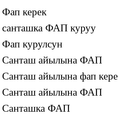
Фап керек
санташка ФАП куруу
Фап курулсун
Санташ айылына ФАП
Санташ айылына фап кере
Санташ айылына ФАП
Санташка ФАП