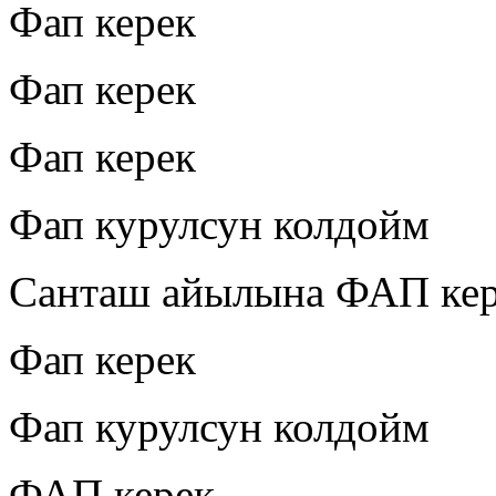
Фап керек
Фап керек
Фап керек
Фап курулсун колдойм
Санташ айылына ФАП ке
Фап керек
Фап курулсун колдойм
ФАП керек