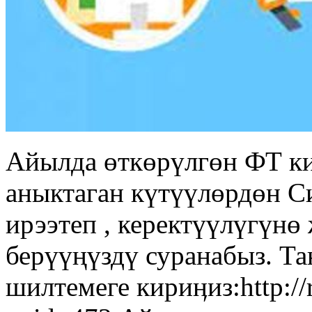
Айылда өткөрүлгөн ФТ к
аныктаган күтүүлөрдөн С
ирээтеп , керектүүлүгүн
берүүңүздү суранабыз. Т
шилтемеге кириӊиз:http://