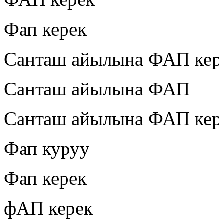
Фап керек
Санташ айылына ФАП ке
Санташ айылына ФАП
Санташ айылына ФАП ке
Фап куруу
Фап керек
фАП керек