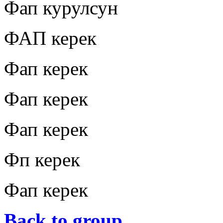
Фап курулсун
ФАП керек
Фап керек
Фап керек
Фап керек
Фп керек
Фап керек
Back to group