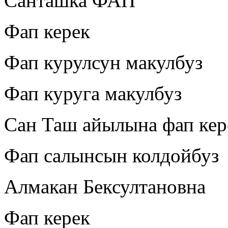
Санташка ФАП
Фап керек
Фап курулсун макулбуз
Фап куруга макулбуз
Сан Таш айылына фап кер
Фап салынсын колдойбуз
Алмакан Бексултановна
Фап керек