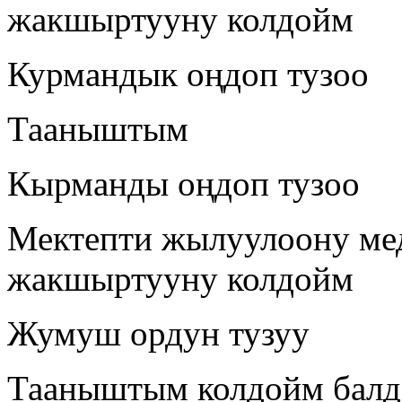
жакшыртууну колдойм
Курмандык оңдоп тузоо
Тааныштым
Кырманды оңдоп тузоо
Мектепти жылуулоону ме
жакшыртууну колдойм
Жумуш ордун тузуу
Тааныштым колдойм балд