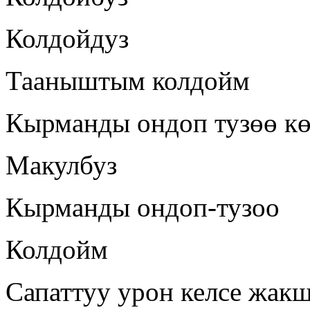
Колдойдуз
Тааныштым колдойм
Кырманды ондоп тузөө к
Макулбуз
Кырманды ондоп-тузоо
Колдойм
Сапаттуу урон келсе жак