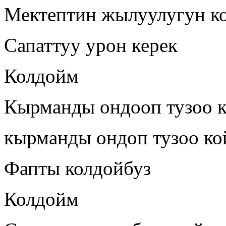
Мектептин жылуулугун к
Сапаттуу урон керек
Колдойм
Кырманды ондооп тузоо 
кырманды ондоп тузоо ко
Фапты колдойбуз
Колдойм