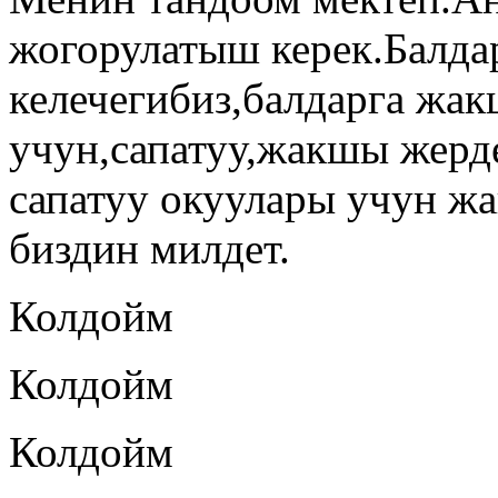
жогорулатыш керек.Балда
келечегибиз,балдарга жа
учун,сапатуу,жакшы жерд
сапатуу окуулары учун ж
биздин милдет.
Колдойм
Колдойм
Колдойм