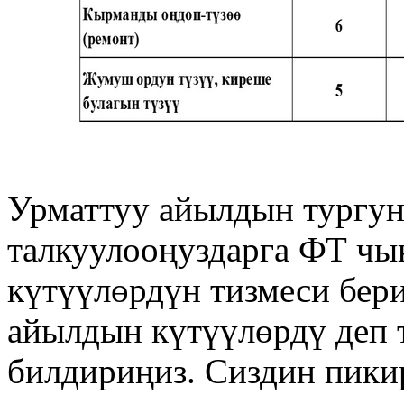
Урматтуу айылдын тургун
талкуулооңуздарга ФТ чы
күтүүлөрдүн тизмеси бер
айылдын күтүүлөрдү деп 
билдириңиз. Сиздин пикир