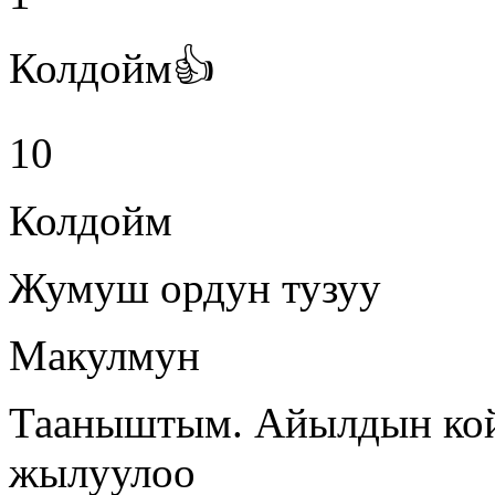
Колдойм👍
10
Колдойм
Жумуш ордун тузуу
Макулмун
Тааныштым. Айылдын кой
жылуулоо