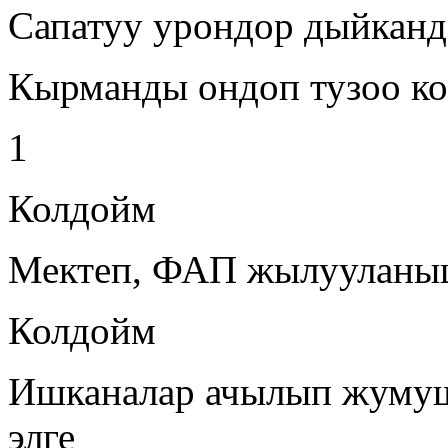
Сапатуу урондор дыйканда
Кырманды ондоп тузоо к
1
Колдойм
Мектеп, ФАП жылууланы
Колдойм
Ишканалар ачылып жумуш
элге