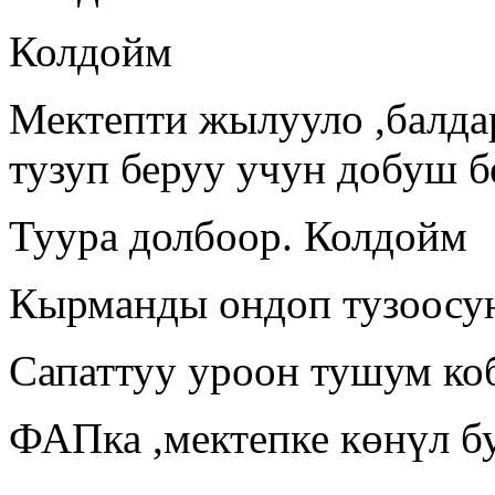
Колдойм
Мектепти жылууло ,балд
тузуп беруу учун добуш 
Туура долбоор. Колдойм
Кырманды ондоп тузоосу
Сапаттуу уроон тушум ко
ФАПка ,мектепке көнүл б
.