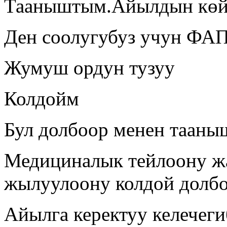
Тааныштым.Айылдын көй
Ден соолугубуз учун ФАП
Жумуш ордун тузуу
Колдойм
Бул долбоор менен таан
Медициналык тейлоону ж
жылуулоону колдой долб
Айылга керектуу келечеги