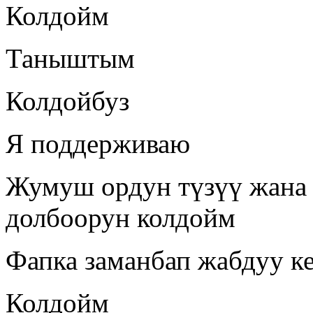
Колдойм
Таныштым
Колдойбуз
Я поддерживаю
Жумуш ордун түзүү жана 
долбоорун колдойм
Фапка заманбап жабдуу к
Колдойм