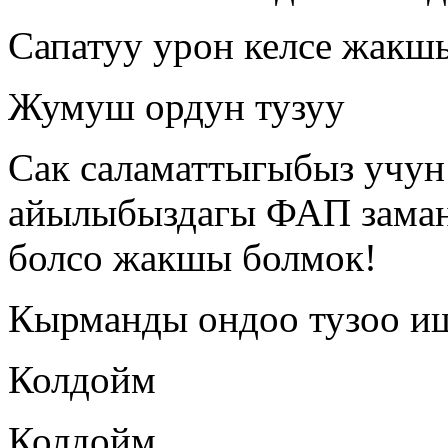
Сапатуу урон келсе жакш
Жумуш ордун тузуу
Сак саламаттыгыбыз учун
айылыбыздагы ФАП заман
болсо жакшы болмок!
Кырманды ондоо тузоо и
Колдойм
Колдойм