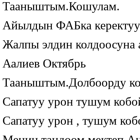
Тааныштым.Кошулам.
Айылдын ФАБка керектуу 
Жалпы элдин колдоосуна 
Аалиев Октябрь
Тааныштым.Долбоорду ко
Сапатуу урон тушум кобо
Сапатуу урон , тушум коб
Менин тандоом мектеп.Ан