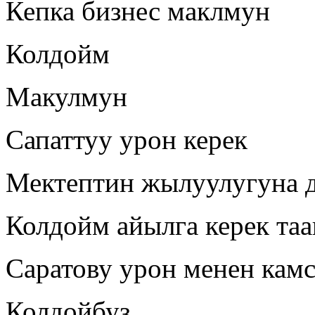
Кепка бизнес маклмун
Колдойм
Макулмун
Сапаттуу урон керек
Мектептин жылуулугуна 
Колдойм айылга керек т
Саратову урон менен кам
Колдойбуз