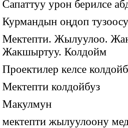
Сапаттуу урон берилсе а
Курмандын оңдоп тузоос
Мектепти. Жылуулоо. Жан
Жакшыртуу. Колдойм
Проектилер келсе колдойб
Мектепти колдойбуз
Макулмун
мектепти жылуулоону мед