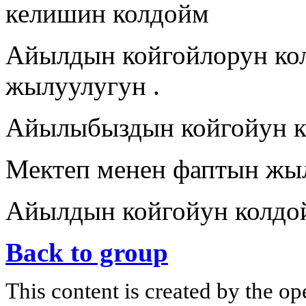
келишин колдойм
Айылдын койгойлорун ко
жылуулугун .
Айылыбыздын койгойун к
Мектеп менен фаптын жы
Айылдын койгойун колдо
Back to group
This content is created by the op