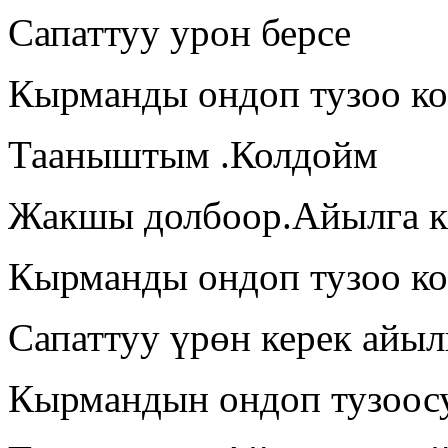
Сапаттуу урон берсе
Кырманды ондоп тузоо к
Тааныштым .Колдойм
Жакшы долбоор.Айылга к
Кырманды ондоп тузоо к
Сапаттуу үрөн керек айы
Кырмандын ондоп тузоос