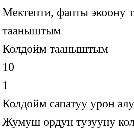
Мектепти, фапты экоону т
тааныштым
Колдойм тааныштым
10
1
Колдойм сапатуу урон ал
Жумуш ордун тузууну ко