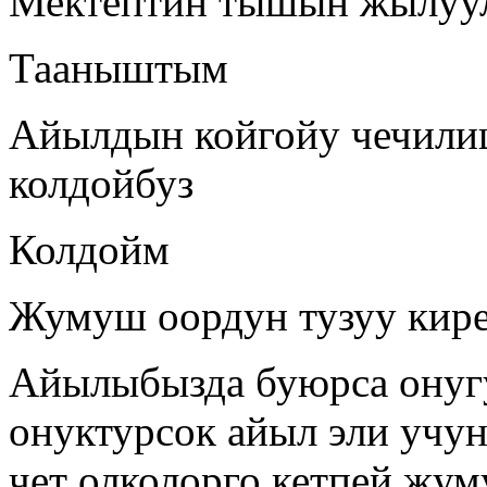
Мектептин тышын жылуул
Тааныштым
Айылдын койгойу чечилиш
колдойбуз
Колдойм
Жумуш оордун тузуу кире
Айылыбызда буюрса онугу
онуктурсок айыл эли уч
чет олколорго кетпей жум