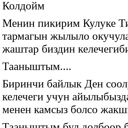
Колдойм
Менин пикирим Кулуке Ти
тармагын жылыло окучула
жаштар биздин келечегиб
Тааныштым....
Биринчи байлык Ден соо
келечеги учун айылыбызд
менен камсыз болсо жак
Тааныштым бул долбоор б