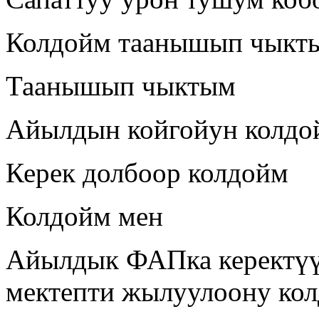
Колдойм таанышып чыкт
Таанышып чыктым
Айылдын койгойун колдо
Керек долбоор колдойм
Колдойм мен
Айылдык ФАПка керектүү
мектепти жылуулоону ко