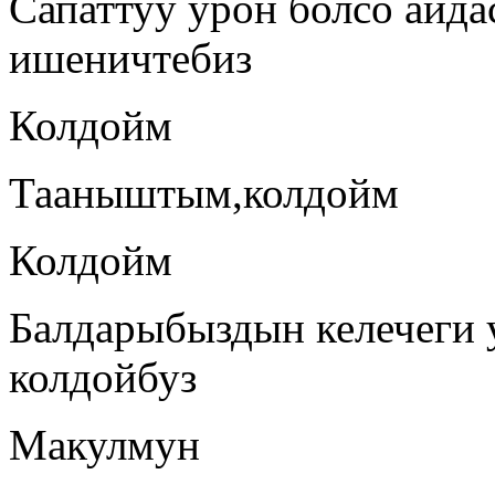
Сапаттуу урон болсо айда
ишеничтебиз
Колдойм
Тааныштым,колдойм
Колдойм
Балдарыбыздын келечеги 
колдойбуз
Макулмун