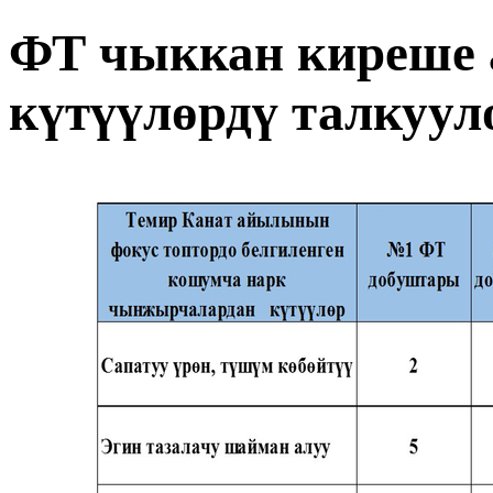
ФТ чыккан киреше 
күтүүлөрдү талкуул