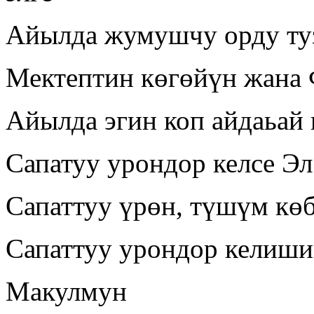
Айылда жумушчу орду ту
Мектептин көгөйүн жана 
Айылда эгин коп айдаьай 
Сапатуу урондор келсе Эл
Сапаттуу үрөн, түшүм кө
Сапаттуу урондор келиши
Макулмун