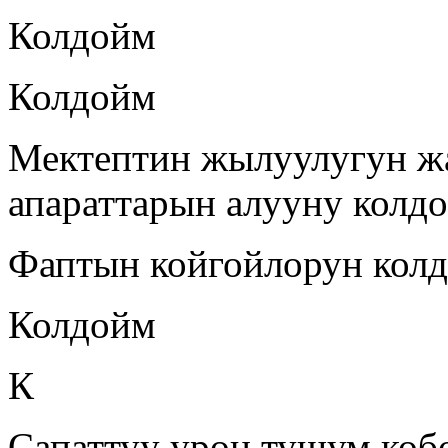
Колдойм
Колдойм
Мектептин жылуулугун ж
апараттарын алууну колд
Фаптын койгойлорун кол
Колдойм
К
Сапаттуу урон тушум коб