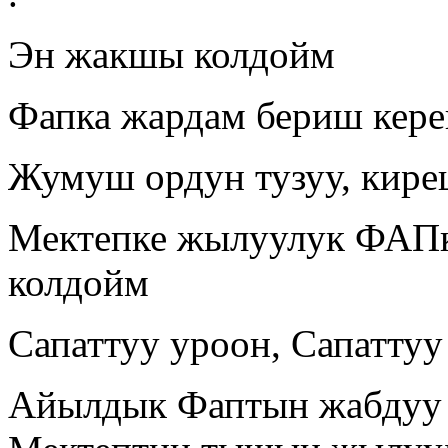
Эн жакшы колдойм
Фапка жардам бериш кере
Жумуш ордун тузуу, кире
Мектепке жылуулук ФАПк
колдойм
Сапаттуу уроон, Сапаттуу
Айылдык Фаптын жабдуу