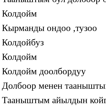
Колдойм
Кырманды ондоо ,тузоо
Колдойбуз
Колдойм
Колдойм доолбордуу
Долбоор менен таанышты
Тааныштым айылдын койг