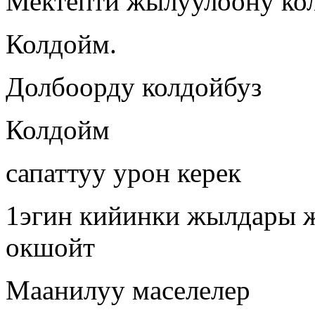
Мектепти жылуулоону ко
Колдойм.
Долбоорду колдойбуз
Колдойм
сапаттуу урон керек
1эгин кийинки жылдары 
окшойт
Маанилуу маселелер