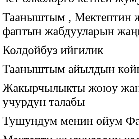
Тааныштым , Мектептин 
фаптын жабдууларын жа
Колдойбуз ийгилик
Тааныштым айылдын көй
Жакырчылыкты жоюу жан
учурдун талабы
Тушундум менин ойум Ф