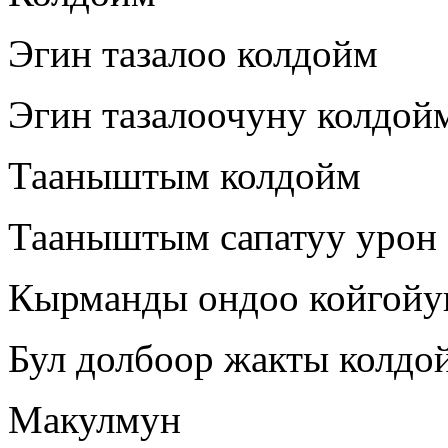
Эгин тазалоо колдойм
Эгин тазалоочуну колдой
Тааныштым колдойм
Тааныштым сапатуу урон
Кырманды ондоо койгойу
Бул долбоор жакты колдо
Макулмун