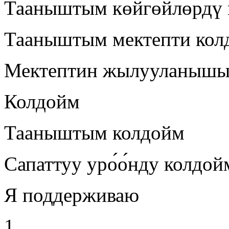
Тааныштым көйгөйлөрдү 
Тааныштым мектепти кол
Мектептин жылууланышы
Колдойм
Тааныштым колдойм
Сапаттуу уро́о́нду колдой
Я поддерживаю
1