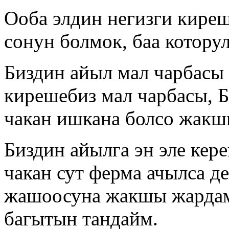
Ооба элдин негизги киреш
сонун болмок, баа котору
Биздин айыл мал чарбасы 
кирешебиз мал чарбасы, Б
чакан ишкана болсо жакш
Биздин айылга эн эле кер
чакан сут ферма ачылса д
жашоосуна жакшы жардам
багытын тандайм.