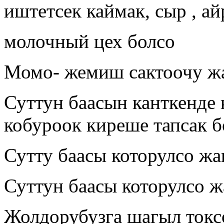
иштетсек каймак, сыр , а
молочный цех болсо
Момо- жемиш сактоочу ж
Суттун баасын канткенде 
кобуроок киреше тапсак б
Сутту баасы которулсо ж
Суттун баасы которулсо 
Жолдорубузга шагыл ток