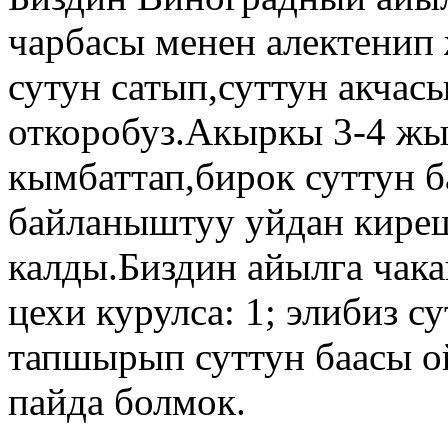
чарбасы менен алектенип
сутун сатып,суттун акча
откоробуз.Акыркы 3-4 ж
кымбаттап,бирок суттун 
байланыштуу уйдан киреш
калды.Биздин айылга чака
цехи курулса: 1; элибиз с
тапшырып суттун баасы о
пайда болмок.