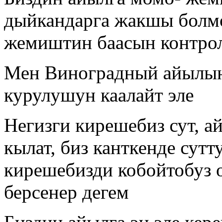
дыйкандарга жакшы болм
жемиштин баасын контро
Мен Виноградный айылын
курулушун каалайт эле
Негизги кирешебиз сут, а
кылат, биз канткенде сутт
кирешебизди кобойтобуз 
берсенер дегем