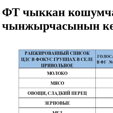
ФТ чыккан кошумч
чынжырчасынын кө