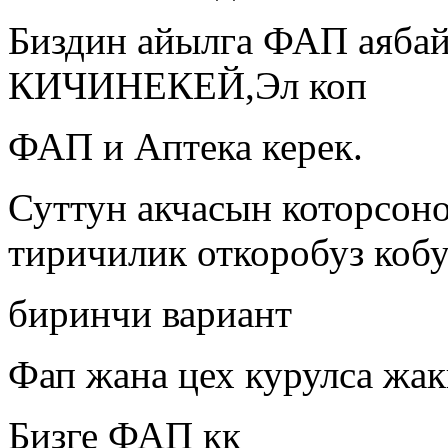
Биздин айылга ФАП аябай 
КИЧИНЕКЕЙ,Эл коп
ФАП и Аптека керек.
Суттун акчасын которсон
тиричилик откоробуз коб
биринчи вариант
Фап жана цех курулса жа
Бизге ФАП кк