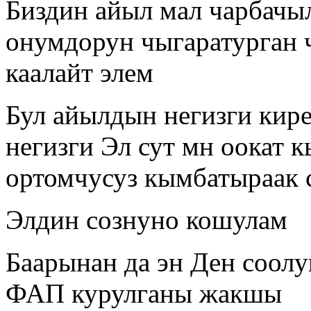
Биздин айыл мал чарбачы
онумдорун чыгаратурган 
каалайт элем
Бул айылдын негизги кире
негизги Эл сут мн оокат к
ортомчусуз кымбатыраак 
Элдин сознуно кошулам
Баарынан да эн Ден соолу
ФАП курулганы жакшы