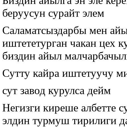
Биздин айылга эн эле ке
беруусун сурайт элем
Саламатсыздарбы мен айы
иштететурган чакан цех к
биздин айыл малчарбачыл
Сутту кайра иштетуучу м
сут завод курулса дейм
Негизги киреше албетте су
элдин турмуш тирилиги д