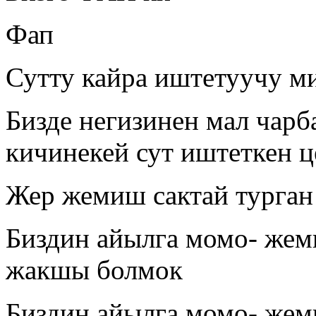
Фап
Сутту кайра иштетуучу ми
Бизде негизинен мал чарб
кичинекей сут иштеткен 
Жер жемиш сактай турган
Биздин айылга момо- жем
жакшы болмок
Биздин айылга момо- жем