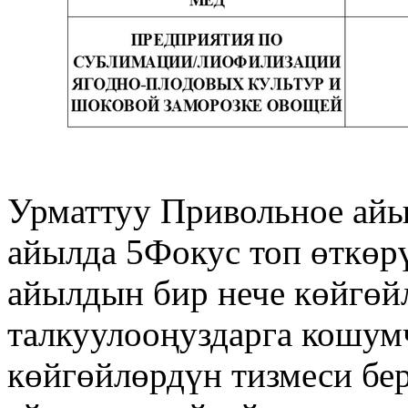
Урматтуу Привольное ай
айылда 5Фокус топ өткөр
айылдын бир нече көйгөй
талкуулооңуздарга кошу
көйгөйлөрдүн тизмеси бе