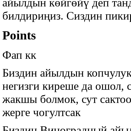
айылдын көйгөйү деп тан
билдириңиз. Сиздин пикир
Points
Фап кк
Биздин айылдын копчулук 
негизги киреше да ошол, 
жакшы болмок, сут сактоо
жерге чогултсак
Биздин Виноградный айы