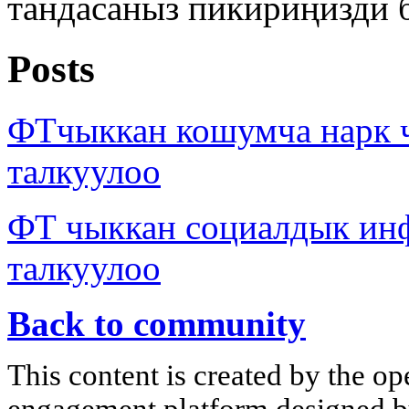
тандасаныз пикириңизди 
Posts
ФТчыккан кошумча нарк
талкуулоо
ФТ чыккан социалдык ин
талкуулоо
Back to community
This content is created by the op
engagement platform designed by