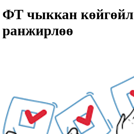
ФТ чыккан көйгөйл
ранжирлөө