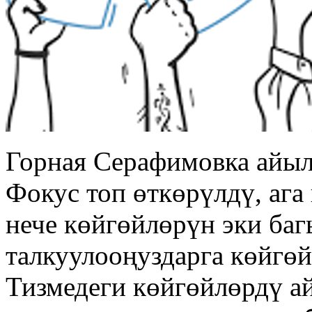
Горная Серафимовка айыл
Фокус топ өткөрүлдү, аг
нече көйгөйлөрүн эки баг
талкуулооңуздарга көйгөй
Тизмедеги көйгөйлөрдү а