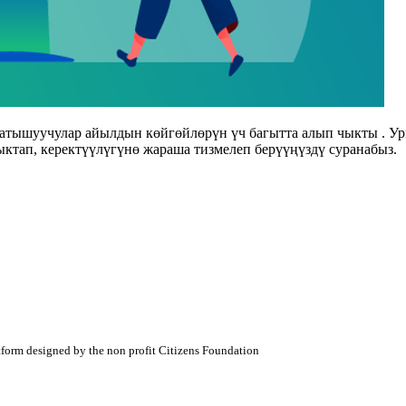
 катышуучулар айылдын көйгөйлөрүн үч багытта алып чыкты . 
ктап, керектүүлүгүнө жараша тизмелеп берүүңүздү суранабыз.
atform designed by the non profit Citizens Foundation