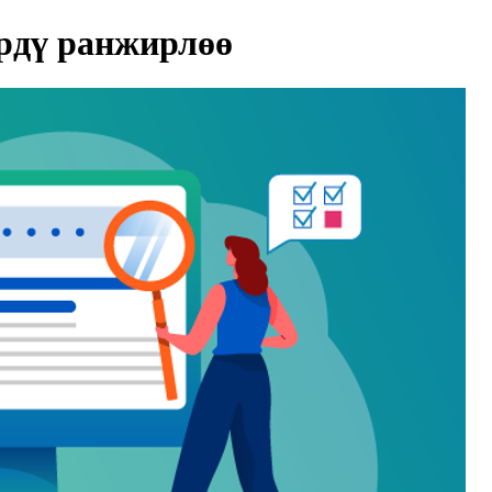
рдү ранжирлөө