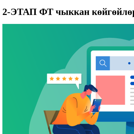
2-ЭТАП ФТ чыккан көйгөйлө