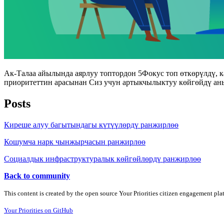
Ак-Талаа айылында аярлуу топтордон 5Фокус топ өткөрүлдү,
приоритеттин арасынан Сиз учун артыкчылыктуу көйгөйдү аны
Posts
Киреше алуу багытындагы күтүүлөрдү ранжирлөө
Кошумча нарк чынжырчасын ранжирлөө
Социалдык инфраструктуралык көйгөйлөрдү ранжирлөө
Back to community
This content is created by the open source Your Priorities citizen engagement pl
Your Priorities on GitHub