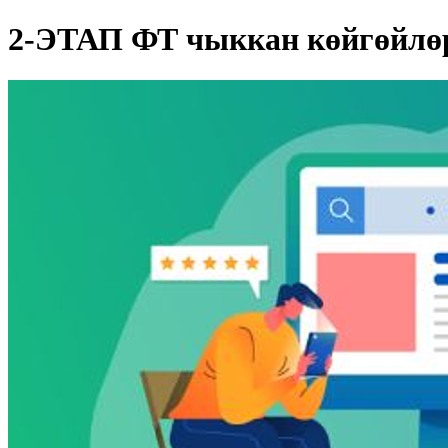
2-ЭТАП ФТ чыккан көйгөйлө