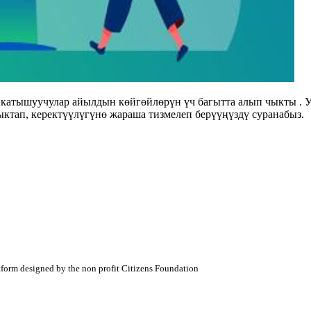
 катышуучулар айылдын көйгөйлөрүн үч багытта алып чыкты .
ктап, керектүүлүгүнө жараша тизмелеп берүүңүздү суранабыз.
atform designed by the non profit Citizens Foundation