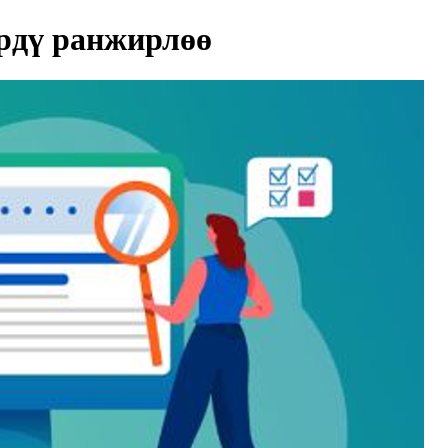
рдү ранжирлөө