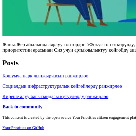
Жаны-Жер айылында аярлуу топтордон 5Фокус топ өткөрүлдү,
приоритеттин арасынан Сиз учун артыкчылыктуу көйгөйдү аны
Posts
Кошумча нарк чынжырчасын ранжирлөө
Социалдык инфраструктуралык көйгөйлөрдү ранжирлөө
Киреше алуу багытындагы күтүүлөрдү ранжирлөө
Back to community
This content is created by the open source Your Priorities citizen engagement pl
Your Priorities on GitHub