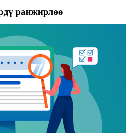
рдү ранжирлөө