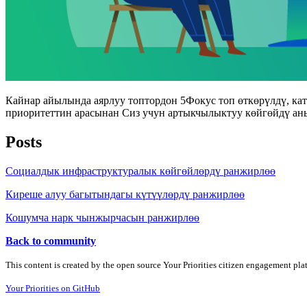
Кайнар айылында аярлуу топтордон 5Фокус топ өткөрүлдү, к
приоритеттин арасынан Сиз учун артыкчылыктуу көйгөйдү аны
Posts
Социалдык инфраструктуралык көйгөйлөрдү ранжирлөө
Киреше алуу багытындагы күтүүлөрдү ранжирлөө
Кошумча нарк чынжырчасын ранжирлөө
Back to community
This content is created by the open source Your Priorities citizen engagement pl
Your Priorities on GitHub