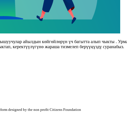
атышуучулар айылдын көйгөйлөрүн үч багытта алып чыкты . Ур
ктап, керектүүлүгүнө жараша тизмелеп берүүңүздү суранабыз.
atform designed by the non profit Citizens Foundation