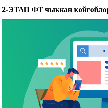
2-ЭТАП ФТ чыккан көйгөйлө