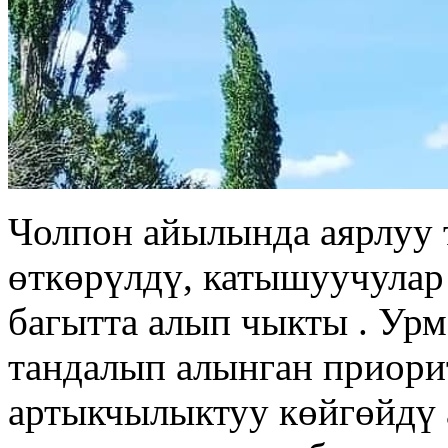
Чолпон айылында аярлуу 
өткөрүлдү, катышуучулар
багытта алып чыкты . Ур
тандалып алынган приори
артыкчылыктуу көйгөйдү 