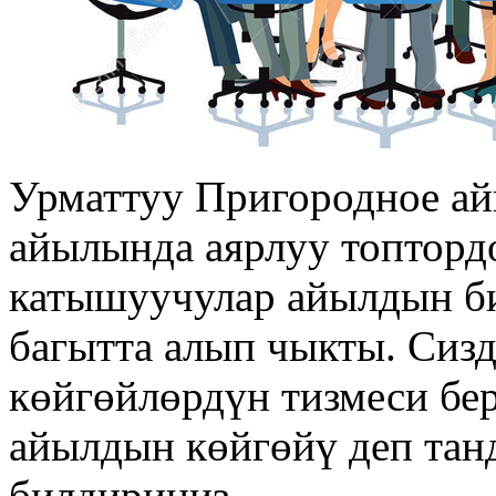
Урматтуу Пригородное а
айылында аярлуу топтордо
катышуучулар айылдын би
багытта алып чыкты. Сиз
көйгөйлөрдүн тизмеси бер
айылдын көйгөйү деп тан
билдириңиз.