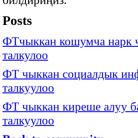
Posts
ФТчыккан кошумча нарк 
талкулоо
ФТ чыккан социалдык ин
талкуулоо
ФТ чыккан киреше алуу б
талкуулоо